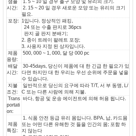
샘플
1. 5 ~ 10 일 경우 출구 모양 및 유리의 크기.
시간:
2. 15 ~ 20 일 경우 새로운 모양 또는 유리의 크기
필요.
포장:
1입니다. 정상적인 패킹,
24 또는 수출 판지로 36pcs
판지 골 판지 분배기;
2. 종이 트레이 팔레트 포장;
3. 사용자 지정 된 상자입니다.
제품
500, 000 ~ 1, 000, 달 당 000 pc
용량:
배달
30-45days, 당신이 제품에 대 한 긴급 한 필요가 있
시간:
다면 하지만 대 한 우리는 우선 순위에 주문을 넣을
수 있습니다.
지불
일반적으로 당신의 요구에 따라 T/T, 서 부 동맹, L/
조건:
C 또는 다른 사람에 의해 지불.
T
rans
바다, 항공 및 운송 에이전트에 의해 허용 됩니다.
portati
on
:
1. 식품 안전 등급 유리 몸입니다. BPA, 납, 카드뮴
제품
또는 어떤 다른 유해한 것 들을 인간의 몸; 포함 하
특징:
지 않는다