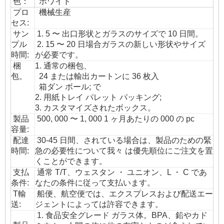
色：
ホワイト
プロ
機械生産
セス:
サン
1. 5 〜 出口形状とガラスのサイズで 10 日間。
プル
2. 15 〜 20 日場合ガラスの新しい形状やサイズ
時間:
が必要です。
梱
1. 通常の梱包、
包。
24 または輸出カートンに 36 枚入
箱ダン ボール; で
2. 用紙トレイ パレット パッキング;
3. カスタマイズされたボックス。
製品
500, 000 〜 1, 000 1 ヶ月あたりの 000 の pc
容量:
配達
30-45 日間、されている場合は、製品のための緊
時間:
急の必要性について我々 は優先順位にご注文を置
くことができます。
支払
通常 T/T、ウェスタン ・ ユニオン、L ・ C であ
条件:
なたの条件に従って支払います。
T
輸
船便、航空便では、エクスプレスおよび配送エー
送
:
ジェントによっては許容できます。
1. 食品安全グレード ガラス体。BPA、鉛やカド