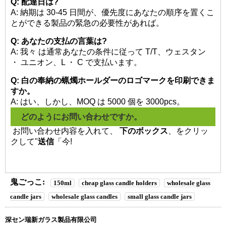
Q: 配達日は?
A: 納期は 30-45 日間が、優先度にあなたの順序を置くこ
とができる製品の緊急の必要性があれば。
Q: あなたの支払の言葉は?
A: 我々 は通常あなたの条件に従って T/T、ウェスタン
・ ユニオン、L ・ C で支払います。
Q: 白の奉納の蝋燭ホールダーのロゴマークを印刷できま
すか。
A: はい、しかし、MOQ は 5000 個を 3000pcs。
どのようにお問い合わせですか。
お問い合わせ内容を入れて、
下のボックス
、をクリッ
クして"
送信
「今!
鬼ごっこ:
150ml
cheap glass candle holders
wholesale glass
candle jars
wholesale glass candles
small glass candle jars
深セン瑞新ガラス製品有限公司