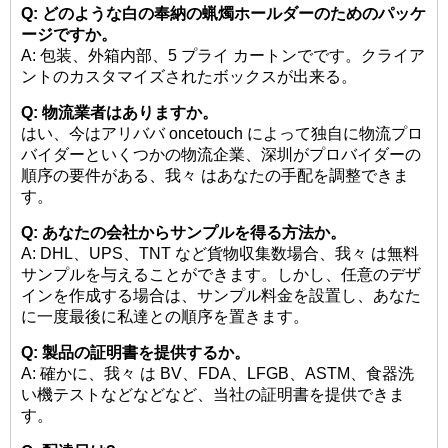
Q: どのような白の奉納の蝋燭ホールダーのためのパッケ
ージですか。
A: 包装、外箱内部、5 プライ カートンでです。クライア
ントのカスタマイズされたボックスが出来る。
Q: 物流業者はありますか。
はい、今はアリババ oncetouch によって独自に物流プロ
バイダーといくつかの物流企業、深圳がプロバイダーの
順序の要件がある、我々 はあなたの手配を調整できま
す。
Q: あなたの会社からサンプルを得る方法か。
A: DHL、UPS、TNT など貨物収集数場合、我々 は無料
サンプルを与えることができます。しかし、任意のデザ
インを作成する場合は、サンプル料金を設置し、あなた
に一度最後に私達との順序を置きます。
Q: 製品の証明書を提供するか。
A: 確かに、我々 は BV、FDA、LFGB、ASTM、食器洗
い機テストなどなどなど、当社の証明書を提供できま
す。