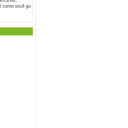
anca etc:
al como você go