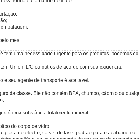
e nova forma ou tamanho do vidro.
ortação,
lão;
l embalagem;
 pelo mês
cê tem uma necessidade urgente para os produtos, podemos co
rn Union, L/C ou outros de acordo com sua exigência.
o e seu agente de transporte é aceitável.
eguro da classe. Ele não contém BPA, chumbo, cádmio ou qualqu
o;
rque é uma substância totalmente mineral;
tipo do corpo de vidro.
a, placa de electro, carver de laser padrão para o acabamento;