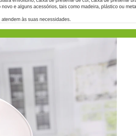
atra envoltório, caixa de presente de cor, caixa de presente br
o novo e alguns acessórios, tais como madeira, plástico ou met
s atendem às suas necessidades.