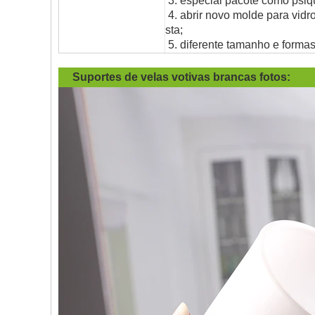
3. especial pacote como psiqui
4. abrir novo molde para vidr
sta;
5. diferente tamanho e forma
Suportes de velas votivas brancas
fotos: