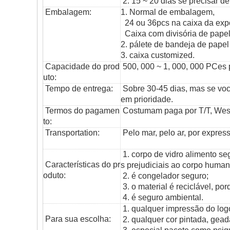
2. 15 ~ 20 dias se precisar d
Embalagem:
1. Normal de embalagem,
24 ou 36pcs na caixa da exp
Caixa com divisória de pape
2. pálete de bandeja de pape
3. caixa customized.
Capacidade do prod
500, 000 ~ 1, 000, 000 PCes
uto:
Tempo de entrega:
Sobre 30-45 dias, mas se vo
em prioridade.
Termos do pagamen
Costumam paga por T/T, Weste
to:
T
ransportation
:
Pelo mar, pelo ar, por express
1. corpo de vidro alimento s
Características do pr
s prejudiciais ao corpo human
oduto:
2. é congelador seguro;
3. o material é reciclável, po
4. é seguro ambiental.
1. qualquer impressão do logo
Para sua escolha:
2. qualquer cor pintada, gead