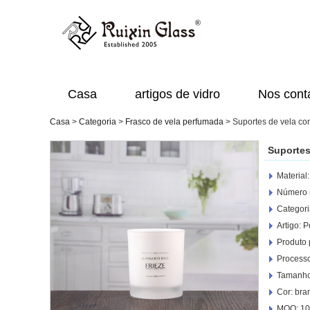
Casa
artigos de vidro
Nos cont
Casa
>
Categoria
>
Frasco de vela perfumada
>
Suportes de vela co
Suportes
Material:
Número 
Categoria
Artigo: 
Produto 
Process
Tamanho:
Cor: bra
MOQ: 10