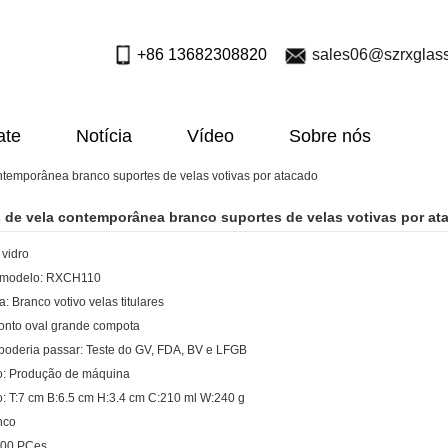
+86 13682308820
sales06@szrxglas
ate
Notícia
Vídeo
Sobre nós
ntemporânea branco suportes de velas votivas por atacado
 de vela contemporânea branco suportes de velas votivas por at
 vidro
modelo: RXCH110
: Branco votivo velas titulares
Ponto oval grande compota
poderia passar: Teste do GV, FDA, BV e LFGB
o: Produção de máquina
 T:7 cm B:6.5 cm H:3.4 cm C:210 ml W:240 g
nco
00 PCes