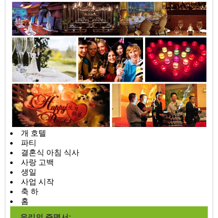
개 호텔
파티
결혼식 아침 식사
사랑 고백
생일
사업 시작
축 하
홈
우리의 증명서: