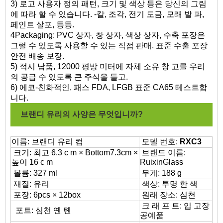
3) 로고 사용자 정의 패턴, 크기 및 색상 등은 당신의 그림
에 따라 할 수 있습니다. -칼, 조각, 전기 도금, 모래 발 파,
페인트 살포, 등등.
4Packaging: PVC 상자, 창 상자, 색상 상자, 수축 포장은
그럴 수 있도록 사용할 수 있는 직접 판매. 표준 수출 포장
안전 배송 보장.
5) 적시 납품, 12000 평방 미터에 자체 소유 창 고를 우리
의 공급 수 있도록 큰 주식을 들고.
6) 에코-친화적인, 패스 FDA, LFGB 표준 CA65 테스트합
니다.
브랜디 유리의 사양은 무엇입니까?
이름: 브랜디 유리 컵
모델 번호:
RXC3
크기: 최고 6.3 c m × Bottom7.3cm ×
브랜드 이름:
높이 16 c m
RuixinGlass
볼륨: 327 ml
무게: 188 g
재질: 유리
색상: 투명 한 색
포장: 6pcs × 12box
원래 장소: 심천
크 래 프 트: 입 고장
포트: 심천 옌 톈
공예품