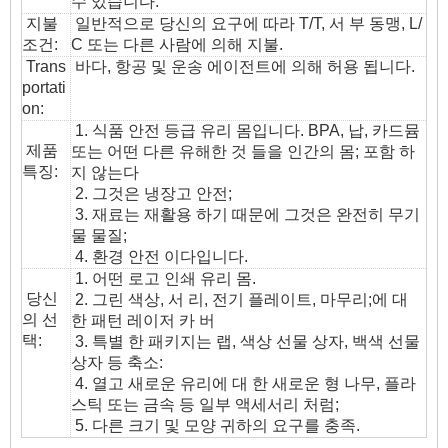
수 있습니다.
지불
일반적으로 당신의 요구에 따라 T/T, 서 부 동맹, L/
조건:
C 또는 다른 사람에 의해 지불.
T
rans
바다, 항공 및 운송 에이전트에 의해 허용 됩니다.
portati
on
:
1. 식품 안전 등급 유리 몸입니다. BPA, 납, 카드뮴
제품
또는 어떤 다른 유해한 것 들을 인간의 몸; 포함 하
특징:
지 않는다
2. 그것은 냉장고 안전;
3. 재료는 재활용 하기 때문에 그것은 완전히 무기
물 물질;
4. 환경 안전 이다입니다.
1. 어떤 로고 인쇄 유리 몸.
당신
2. 그린 색상, 서 리, 전기 플레이트, 마무리;에 대
의 선
한 패턴 레이저 카 버
택:
3. 특별 한 패키지는 랩, 색상 선물 상자, 백색 선물
상자 등 축소:
4. 열고 새로운 유리에 대 한 새로운 형 나무, 플라
스틱 또는 금속 등 일부 액세서리 처럼;
5. 다른 크기 및 모양 귀하의 요구를 충족.