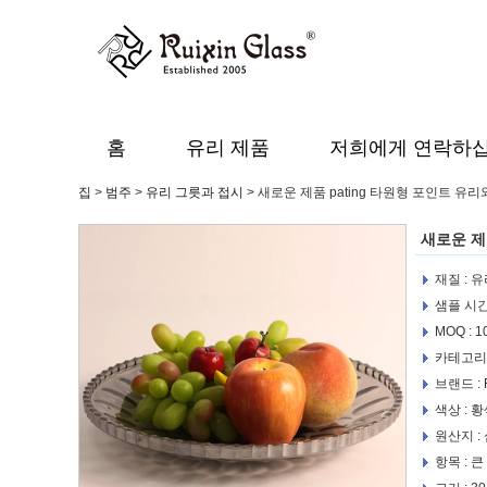
홈
유리 제품
저희에게 연락하
집
>
범주
>
유리 그릇과 접시
>
새로운 제품 pating 타원형 포인트 유
새로운 제
재질 : 
샘플 시간
MOQ : 
카테고리 
브랜드 : R
색상 : 황
원산지 :
항목 : 