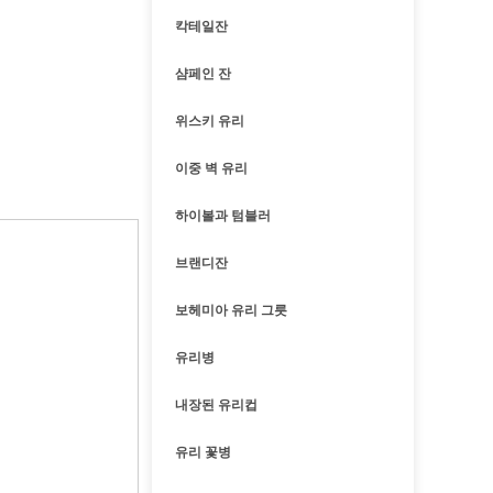
칵테일잔
샴페인 잔
위스키 유리
이중 벽 유리
하이볼과 텀블러
브랜디잔
보헤미아 유리 그릇
유리병
내장된 유리컵
유리 꽃병