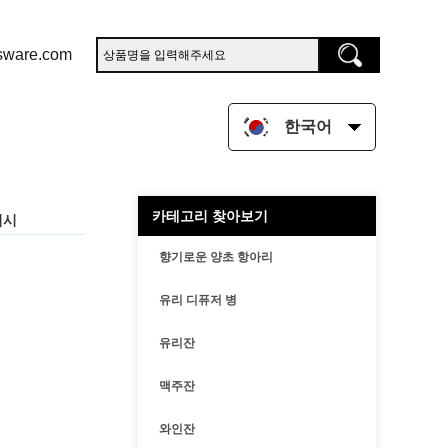
sware.com
한국어
카테고리 찾아보기
접시
향기로운 양초 항아리
유리 디퓨저 병
유리잔
맥주잔
와인잔