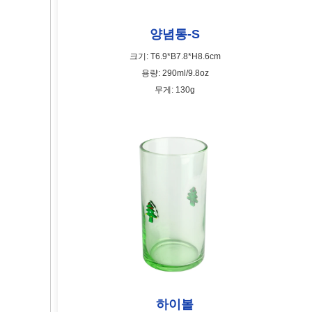
양념통-S
크기: T6.9*B7.8*H8.6cm
용량: 290ml/9.8oz
무게: 130g
하이볼