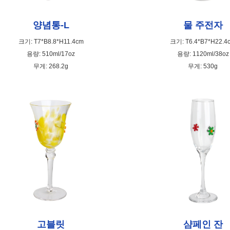
양념통-L
물 주전자
크기: T7*B8.8*H11.4cm
크기: T6.4*B7*H22.4
용량: 510ml/17oz
용량: 1120ml/38oz
무게: 268.2g
무게: 530g
고블릿
샴페인 잔