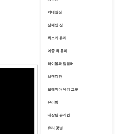
칵테일잔
샴페인 잔
위스키 유리
이중 벽 유리
하이볼과 텀블러
브랜디잔
보헤미아 유리 그릇
유리병
내장된 유리컵
유리 꽃병