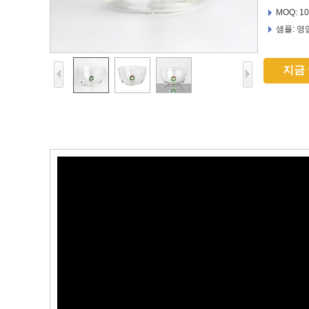
MOQ: 1
샘플: 영
지금