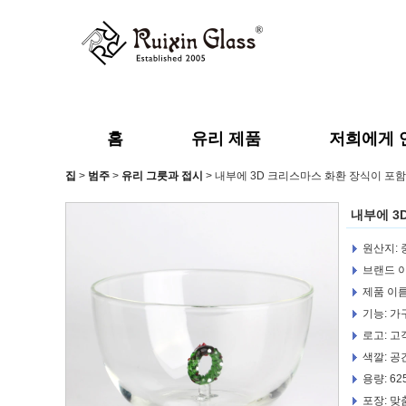
홈
유리 제품
저희에게 
집
>
범주
>
유리 그릇과 접시
>
내부에 3D 크리스마스 화환 장식이 포함된 
내부에 3
원산지: 
브랜드 이름
제품 이름
기능: 가
로고: 고
색깔: 공
용량: 625
포장: 맞