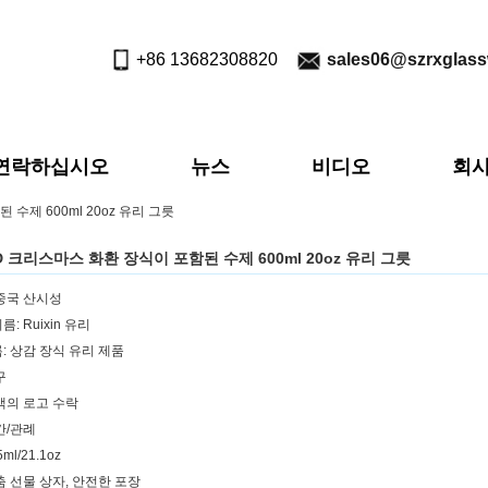
+86 13682308820
sales06@szrxglas
연락하십시오
뉴스
비디오
회사
수제 600ml 20oz 유리 그릇
D 크리스마스 화환 장식이 포함된 수제 600ml 20oz 유리 그릇
중국 산시성
: Ruixin 유리
: 상감 장식 유리 제품
구
객의 로고 수락
간/관례
ml/21.1oz
춤 선물 상자, 안전한 포장