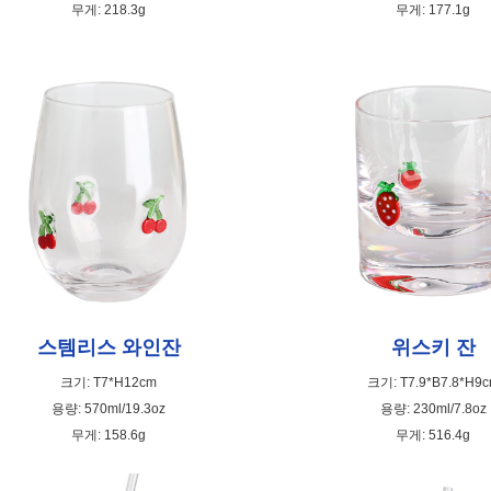
무게: 177.1g
무게: 218.3g
스템리스 와인잔
위스키 잔
크기: T7*H12cm
크기: T7.9*B7.8*H9
용량: 570ml/19.3oz
용량: 230ml/7.8oz
무게: 158.6g
무게: 516.4g