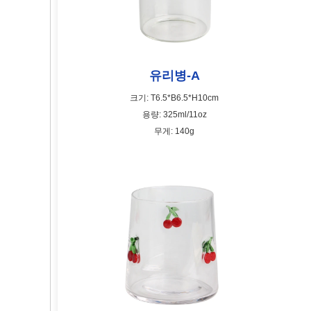
유리병-A
크기: T6.5*B6.5*H10cm
용량: 325ml/11oz
무게: 140g