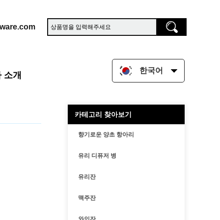
sware.com
한국어
 소개
카테고리 찾아보기
향기로운 양초 항아리
유리 디퓨저 병
유리잔
맥주잔
와인잔