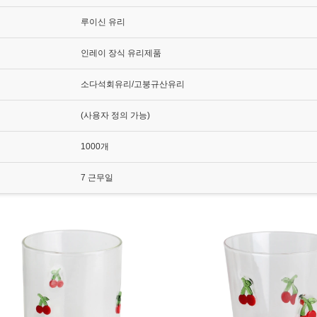
루이신 유리
인레이 장식 유리제품
소다석회유리/고붕규산유리
(사용자 정의 가능)
1000개
7 근무일