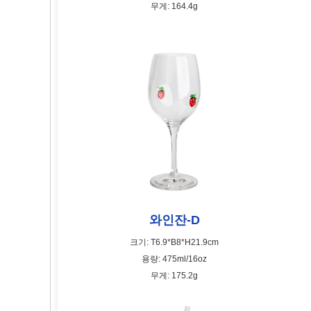
무게: 164.4g
와인잔-D
크기: T6.9*B8*H21.9cm
용량: 475ml/16oz
무게: 175.2g