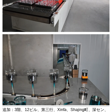
追加：3階、12ビル、第三行、Xinfa、Shajing町、深セン、