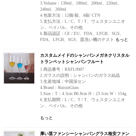
3.Volume：130ml、180ml、200ml、220ml、
240ml、260ml
4.包装方法：12個/箱、4箱/ CTN
5.支払方法：L / C、T / T、ウェスタンユニオ
ン、ペイパル、その他
6.製品認証：CE / EU、FDA、LFGB、SGS、
FDA、LFGB、SGS、皿洗い機のテスト
もっと
カスタムメイドのシャンパンメガネクリスタル
トランペットシャンパンフルート
1.商品番号：RXFL0907
2.ガラスの説明：シャンパンのガラス結晶
3.生産地域：中国深セン
4.Brand：RuixinGlass
5.Size：T：4.3cm B6.8cm H：23.1cm W：154g
6.支払期間：L / C、T / T、ウェスタンユニオ
ン、ペイパル、その他
もっと
厚い茎ファンシーシャンパングラス格安ファン