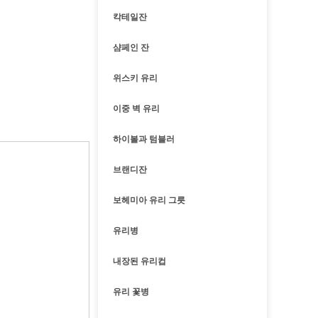
칵테일잔
샴페인 잔
위스키 유리
이중 벽 유리
하이볼과 텀블러
브랜디잔
보헤미아 유리 그릇
유리병
내장된 유리컵
유리 꽃병