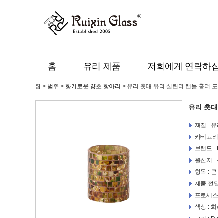
홈
유리 제품
저희에게 연락하
집
>
범주
>
향기로운 양초 항아리
>
유리 촛대 유리 실린더 캔들 홀더 
유리 촛대
재질 : 
카테고리 
브랜드 : R
원산지 :
항목 : 
제품 전달할
프로세스 :
색상 : 