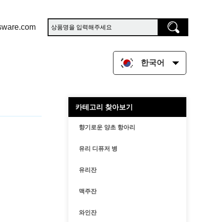
sware.com
한국어
카테고리 찾아보기
향기로운 양초 항아리
유리 디퓨저 병
유리잔
맥주잔
와인잔