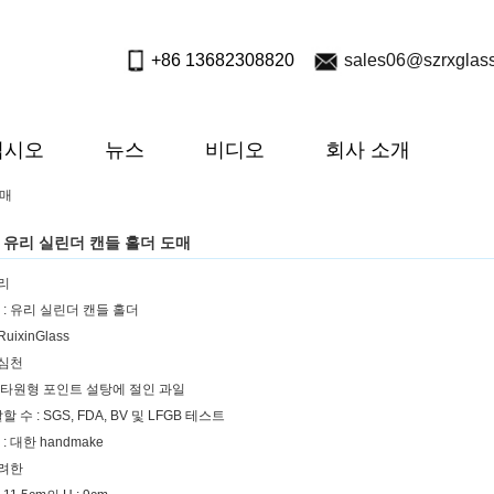
+86 13682308820
sales06@szrxglas
십시오
뉴스
비디오
회사 소개
도매
 유리 실린더 캔들 홀더 도매
유리
: 유리 실린더 캔들 홀더
uixinGlass
 심천
큰 타원형 포인트 설탕에 절인 과일
 수 : SGS, FDA, BV 및 LFGB 테스트
 대한 handmake
화려한