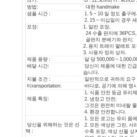
크기:
D : 11.5cm의 H : 9cm;
D 
방법:
대한 handmake
샘플 시간 :
1. 5 ~ 10 일 정도 
2. 15 ~ 이십일이 경
포장:
1. 일반 포장,
24 수출 판지에 36PCS
골판지 분배기와 판지;
2. 용지 트레이 팔레트 포
3. 사용자 정의 상자.
제품 용량 :
달 당 500,000 ~ 1,000,
배달 시간:
당신이 제품에 대한 긴급한
습니다.
지불 조건 :
일반적으로 귀하의 요구 사항
티
ransportation
:
바다로, 공기에 의해 명
1. 식품 안전 등급 유리체
제품 특징:
2. 냉장고 안전;
그것은 완전히 미네랄 물질
4. 환경 안전합니다.
1. 모든 로고는 유리 몸에
당신을 위해하는 것은 선
2. 모든 색상은 그린, 서
택 :
수축 포장, 색상 선물 상자