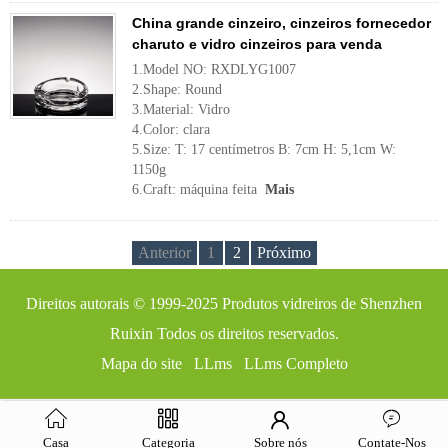
China grande cinzeiro, cinzeiros fornecedor
charuto e vidro cinzeiros para venda
1.Model NO: RXDLYG1007
2.Shape: Round
3.Material: Vidro
4.Color: clara
5.Size: T: 17 centímetros B: 7cm H: 5,1cm W:
1150g
6.Craft: máquina feita
Mais
Anterior
1
2
Próximo
Direitos autorais © 1999-2025
Produtos vidreiros de Shenzhen
Ruixin
Todos os direitos reservados.
Mapa do site
LLms
LLms Completo
Casa
Categoria
Sobre nós
Contate-Nos