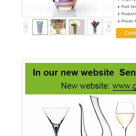
Punt: Gr
Product 
Proces:
Cont