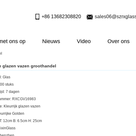
+86 13682308820
sales06@szrxglas
met ons op
Nieuws
Video
Over ons
el
e glazen vazen ​​groothandel
l: Glas
00 stuks
ijd: 7 dagen
nummer: RXCGV16983
e: Kleurrijk glazen vazen
eurrijke Golden
 T: 12cm B: 6.5cm H: 25cm
ixinGlass
Shenzhen