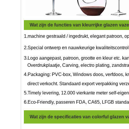
Wat zijn de functies van kleurrijke glazen vaz
1.machine gestraald / ingedrukt, elegant patroon, op 
2.Special ontwerp en nauwkeurige kwaliteitscontrol
3.Logo aangepast, patroon, grootte en kleur etc. 
Overdrukplaatje, Carving, electro plating, zandstral
4.Packaging: PVC-box, Windows doos, verfdoos, kri
direct verkocht. Standaard export verpakking verz
5.Timely levering, 12.000 vierkante meter self-ei
6.Eco-Friendly, passeren FDA, CA65, LFGB standaa
Wat zijn de specificaties van
c
olorful glazen 