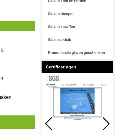
Glazen kom en borden
Glazen theepot
Glazen karaffen
.
Glazen asbak
jk.
Promotionele glazen geschenken
Certificeringen
an
maken.