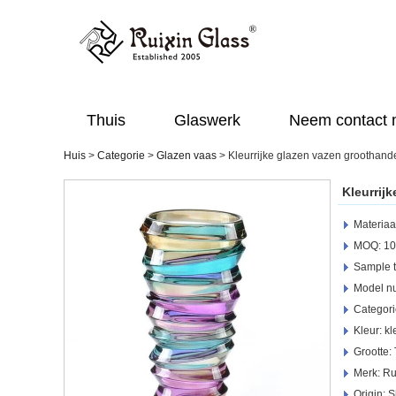
Thuis
Glaswerk
Neem contact 
Huis
>
Categorie
>
Glazen vaas
>
Kleurrijke glazen vazen ​​groothand
Kleurrijk
Materiaa
MOQ: 10
Sample t
Model 
Categori
Kleur: kl
Grootte:
Merk: Ru
Origin: 