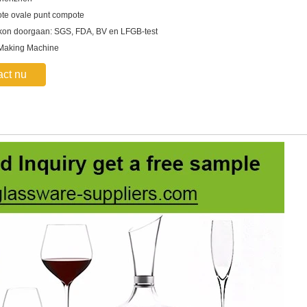
ote ovale punt compote
kon doorgaan: SGS, FDA, BV en LFGB-test
 Making Machine
act nu