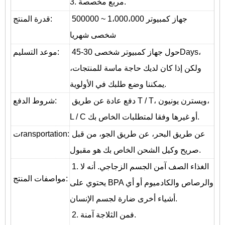
3. مربع مخصصة.
500000 ~ 1،000،000 جهاز كمبيوتر
قدرة المنتج:
شخصى شهريا
حول جهاز كمبيوتر شخصى 30-45Days،
موعد التسليم:
ولكن إذا كان لديك حاجة ماسة للمنتجات،
يمكننا وضع طلبك في الأولوية.
دفع عادة عن طريق T / T، ويسترن يونيون،
شروط الدفع:
L / C أو غيرها وفقا لمتطلبات الخاص بك.
عن طريق البحر، عن طريق الجو، من قبل
:
ransportation
ت
صريح وكيل الشحن الخاص بك هو مقبول.
1. الغذاء الصف آمن الجسم الزجاجي. أنه لا
مواصفات المنتج:
يحتوي على BPA والرصاص والكادميوم أو أي
أشياء أخرى ضارة لجسم الإنسان.
2. فمن الثلاجة آمنة.