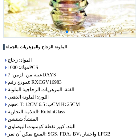
الملونة الزجاج والمزهريات بالجملة
المواد: زجاج
موك: 1000PCS
عينة من الزمن: 7DAYS
نموذج رقم: RXCGV16983
الفئة: المزهريات الزجاجية الملونة
اللون: الملونة الذهبي
حجم: T: 12CM ب: 6.5CM H: 25CM
العلامة التجارية: RuixinGlass
المنشأ: شنتشن
البند: كبير نقطة كومبوت البيضاوي
المنتج يمكن أن تمر: SGS، FDA، BV، واختبار LFGB