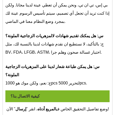
بي إس، تي ان تي، ونحن يمكن أن تعطي عينة لدينا مجانا. ولكن
إذا كنت تريد أن تجعل أي تصميم، سيتم تأسيس الرسوم عينة لك
بمجرد وضع النظام معنا في الماضي.
س: هل يمكنك تقديم شهادات لالمزهريات الزجاجية الملونة؟
ج: بالتأكيد، لا نستطيع ان نقدم شهادات لدينا بالنسبة لك، مثل
BV، FDA، LFGB، ASTM، اختبار غسالة صحون وهلم جرا.
س: هل يمكن طباعة شعار لدينا على
المزهريات الزجاجية
الملونة؟
ج: نعم، ولكن موك هو 1000pcs لتحرير 5000pcs.
كيفية الاتصال بنا؟
" الآن!
وضع تفاصيل التحقيق الخاص في
المربع أدناه
، انقر "
إرسال