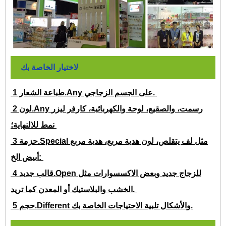
لاختيار الخاصة بك
طباعة الشعار 1.Any على الجسم الزجاجي.
لون 2.Any رسمت، والصقيع، لوحة والكهربائية، كارفر ليزر
نمط للالنهاية؛
حزمة 3.Special مثل لف يتقلص، لون هدية مربع، هدية مربع
أبيض الخ:
قالب جديد 4.Open للزجاج جديد وبعض الاكسسوارات مثل
الخشب والبلاستيك أو المعدن كما تريد.
حجم 5.Different والأشكال تلبية الاحتياجات الخاصة بك.