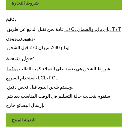
شروط التجارة
دفع:
L / C، باي بال، والضمان، T / T
عادة نحن نقبل الدفع عن طريق
.
ويسترن يونيون
إيداع 30٪، ميزان 70٪ قبل الشحن.
حول شحنة:
شروط الشحن هي تعتمد على العملاء كمية الطلب.
يمكننا
استخدام السريع، LCL، FCL
وسيتم شحن البنود قبل فحص دقيق،
سنقوم بتحديث حالة التسليم في الوقت المناسب بعد يتم
إرسال البضائع خارج.
التعبئة المنتج