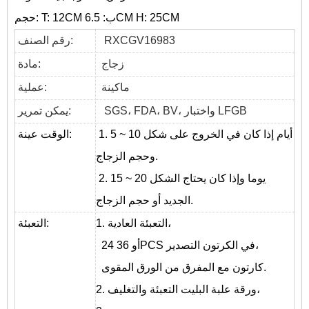
حجم: T: 12CM ب: 6.5CM H: 25CM
RXCGV16983
رقم الصنف:
زجاج
مادة:
ماكينة
عملية:
SGS، FDA، BV، واختبار LFGB
يمكن تمرير:
1. 5 ~ 10 أيام إذا كان في الخروج على شكل
الوقت عينة:
وحجم الزجاج.
2. 15 ~ 20 يوما وإذا كان يحتاج الشكل
الجديد أو حجم الزجاج.
1. التعبئة العادية،
التعبئة:
24 أو 36PCS في الكرتون التصدير،
كارتون مع المفرق من الورق المقوى.
2. ورقة علبة البليت التعبئة والتغليف،