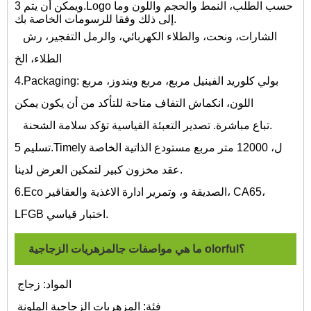
ويمكن أن يتم 3.Logo حسب الطلب، النمط والحجم واللون وما
إلى ذلك وفقا للرسومات الخاصة بك.
الشارات، ونحت، والطلاء الكهربائي، والرمل التفجير، رش
الطلاء، الخ
4.Packaging: بولي كلوريد الفينيل مربع، مربع ويندوز، مربع
اللون، انكماش التفاف متاحة للتأكد من أن يكون يمكن
تباع مباشرة. تصدير التعبئة القياسية تؤكد سلامة الشحنة.
تسليم 5.Timely ل، 12000 متر مربع مستودع الذاتية الخاصة
عقد مخزون كبير لتمكين العرض لدينا.
6.Eco الصديقة و، وتمرير ادارة الاغذية والعقاقير، CA65،
LFGB اختبار قياسي.
المزهريات الزجاجية olorful؟
ما هي مواصفات
ج
المواد: زجاج
فئة:
المزهريات الزجاجية الملونة