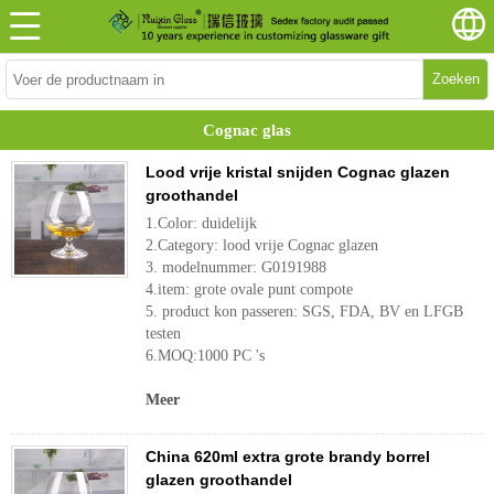
Zoeken
Cognac glas
Lood vrije kristal snijden Cognac glazen
groothandel
1.Color: duidelijk
2.Category: lood vrije Cognac glazen
3. modelnummer: G0191988
4.item: grote ovale punt compote
5. product kon passeren: SGS, FDA, BV en LFGB
testen
6.MOQ:1000 PC 's
Meer
China 620ml extra grote brandy borrel
glazen groothandel