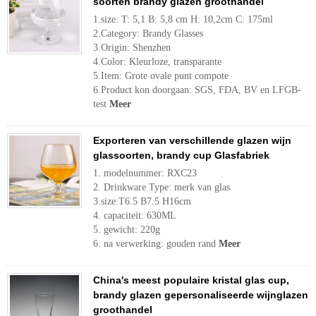
soorten brandy glazen groothandel
1.size: T: 5,1 B: 5,8 cm H: 10,2cm C: 175ml
2.Category: Brandy Glasses
3.Origin: Shenzhen
4.Color: Kleurloze, transparante
5.Item: Grote ovale punt compote
6.Product kon doorgaan: SGS, FDA, BV en LFGB-
test
Meer
Exporteren van verschillende glazen wijn
glassoorten, brandy cup Glasfabriek
1. modelnummer: RXC23
2. Drinkware Type: merk van glas
3.size:T6.5 B7.5 H16cm
4. capaciteit: 630ML
5. gewicht: 220g
6. na verwerking: gouden rand
Meer
China's meest populaire kristal glas cup,
brandy glazen gepersonaliseerde wijnglazen
groothandel