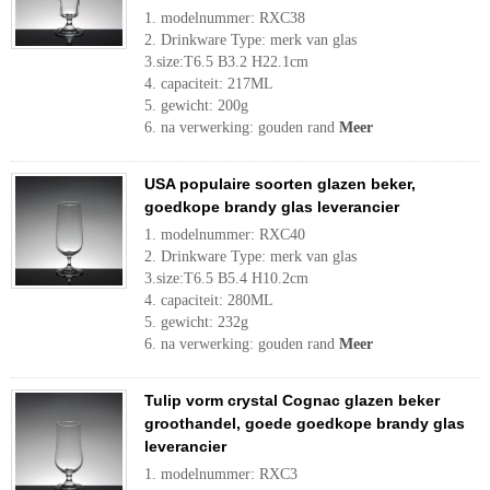
1. modelnummer: RXC38
2. Drinkware Type: merk van glas
3.size:T6.5 B3.2 H22.1cm
4. capaciteit: 217ML
5. gewicht: 200g
6. na verwerking: gouden rand
Meer
USA populaire soorten glazen beker,
goedkope brandy glas leverancier
1. modelnummer: RXC40
2. Drinkware Type: merk van glas
3.size:T6.5 B5.4 H10.2cm
4. capaciteit: 280ML
5. gewicht: 232g
6. na verwerking: gouden rand
Meer
Tulip vorm crystal Cognac glazen beker
groothandel, goede goedkope brandy glas
leverancier
1. modelnummer: RXC3