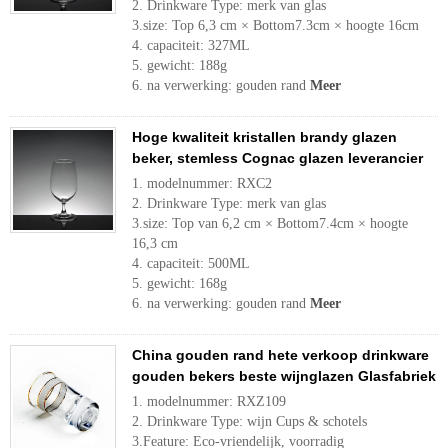
2. Drinkware Type: merk van glas
3.size: Top 6,3 cm × Bottom7.3cm × hoogte 16cm
4. capaciteit: 327ML
5. gewicht: 188g
6. na verwerking: gouden rand
Meer
Hoge kwaliteit kristallen brandy glazen
beker, stemless Cognac glazen leverancier
1. modelnummer: RXC2
2. Drinkware Type: merk van glas
3.size: Top van 6,2 cm × Bottom7.4cm × hoogte
16,3 cm
4. capaciteit: 500ML
5. gewicht: 168g
6. na verwerking: gouden rand
Meer
China gouden rand hete verkoop drinkware
gouden bekers beste wijnglazen Glasfabriek
1. modelnummer: RXZ109
2. Drinkware Type: wijn Cups & schotels
3.Feature: Eco-vriendelijk, voorradig