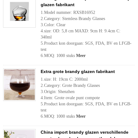
glazen fabrikant
1.Model nummer: RXSB16952
2.Category: Stemless Brandy Glasses
3.Color: Clear
4.size: OD: 5,8 cm MAXD: 9cm H: 9.4cm C:
340ml
5.Product kon doorgaan: SGS, FDA, BV en LFGB-
test
6.MOQ: 1000 stuks
Meer
Extra grote brandy glazen fabrikant
1.size: H: 19cm C: 2000ml
2.Category: Grote Brandy Glasses
3.Origin: Shenzhen
4.Item: Grote ovale punt compote
5.Product kon doorgaan: SGS, FDA, BV en LFGB-
test
6.MOQ: 1000 stuks
Meer
China import brandy glazen verschillende