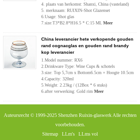
4. plaats van herkomst: Shanxi, China (vasteland)
5. merknaam: RUIXIN-Shot Glazenset
6.Usage: Shot glas
7.size:T3*B2.8*H16.5 * C:15 ML
Meer
China leverancier hete verkopende gouden
rand cognacglas en gouden rand brandy
kop leverancier
1.Model nummer: RX6
2.Drinkware Type: Wine Cups & schotels
3.size: Top 5,7cm x Bottom6.5cm × Hoogte 10.5cm
4.Capacity: 320ml
5.Weight: 2.23kg / (12Box * 6 stuks)
6.after verwerking: Gold rim
Meer
Auteursrecht © 1999-2025
Shenzhen Ruixin-glaswerk
Alle rechten
voorbehouden.
Sitemap
LLm's
LLms vol