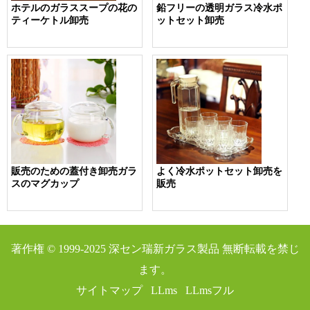
ホテルのガラススープの花の
鉛フリーの透明ガラス冷水ポ
ティーケトル卸売
ットセット卸売
販売のための蓋付き卸売ガラ
よく冷水ポットセット卸売を
スのマグカップ
販売
著作権 © 1999-2025
深セン瑞新ガラス製品
無断転載を禁じ
ます。
サイトマップ
LLms
LLmsフル