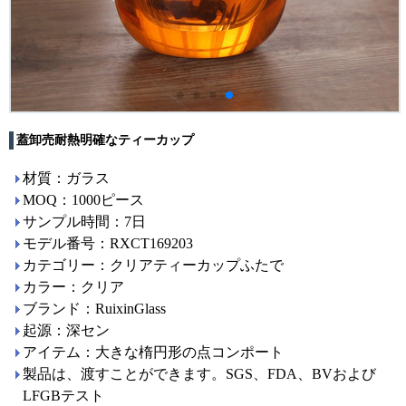
蓋卸売耐熱明確なティーカップ
材質：ガラス
MOQ：1000ピース
サンプル時間：7日
モデル番号：RXCT169203
カテゴリー：クリアティーカップふたで
カラー：クリア
ブランド：RuixinGlass
起源：深セン
アイテム：大きな楕円形の点コンポート
製品は、渡すことができます。SGS、FDA、BVおよび
LFGBテスト