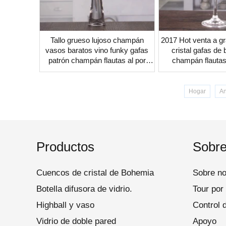
Tallo grueso lujoso champán
2017 Hot venta a g
vasos baratos vino funky gafas
cristal gafas de 
patrón champán flautas al por
champán flautas
mayor
Hogar
An
Productos
Sobre
Cuencos de cristal de Bohemia
Sobre no
Botella difusora de vidrio.
Tour por 
Highball y vaso
Control 
Vidrio de doble pared
Apoyo