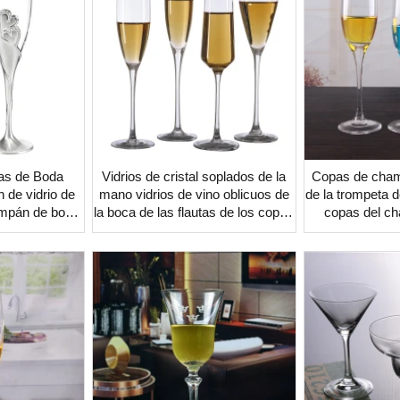
tas de Boda
Vidrios de cristal soplados de la
Copas de cham
de vidrio de
mano vidrios de vino oblicuos de
de la trompeta 
ampán de boda
la boca de las flautas de los copos
copas del ch
ayor
para la boda