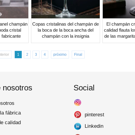
ranel champán
Copas cristalinas del champán de
El champán cris
boda cristal
la boca de la boca ancha del
calidad flauta l
 fabricante
champán con la insignia
de las margarit
coctel a
terior
1
2
3
4
próximo
Final
 nosotros
Social
sotros
la fábrica
pinterest
de calidad
Linkedin