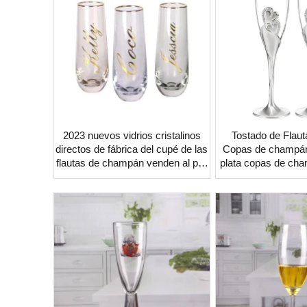
2023 nuevos vidrios cristalinos
Tostado de Flau
directos de fábrica del cupé de las
Copas de champán 
flautas de champán venden al por
plata copas de ch
mayor la pequeña orden aceptada
al por m