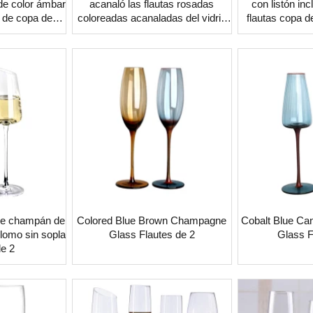
de color ámbar
acanaló las flautas rosadas
con listón in
a de copa de
coloreadas acanaladas del vidrio
flautas copa 
án
del champán de los cubiletes del
vintage
 de champán de
Colored Blue Brown Champagne
Cobalt Blue C
plomo sin sopla
Glass Flautes de 2
Glass F
e 2