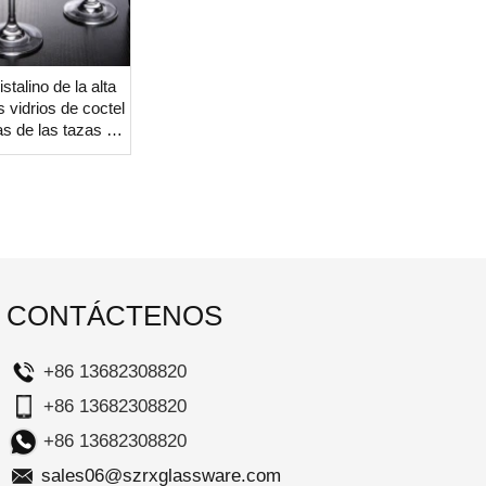
talino de la alta
os vidrios de coctel
as de las tazas de
l por mayor
CONTÁCTENOS
+86 13682308820
+86 13682308820
+86 13682308820
sales06@szrxglassware.com