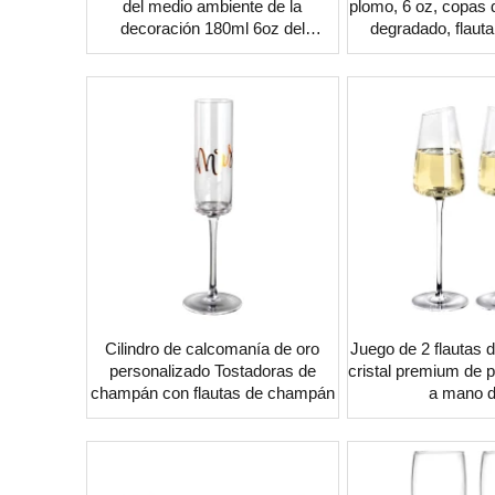
del medio ambiente de la
plomo, 6 oz, copas 
decoración 180ml 6oz del
degradado, flaut
embutido de la flor de Handcraft
champ
Cilindro de calcomanía de oro
Juego de 2 flautas
personalizado Tostadoras de
cristal premium de 
champán con flautas de champán
a mano d