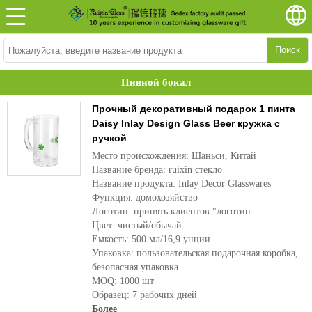
Поиск
Пивной бокал
Прочный декоративный подарок 1 пинта
Daisy Inlay Design Glass Beer кружка с
ручкой
Место происхождения: Шаньси, Китай
Название бренда: ruixin стекло
Название продукта: Inlay Decor Glasswares
Функция: домохозяйство
Логотип: принять клиентов "логотип
Цвет: чистый/обычай
Емкость: 500 мл/16,9 унции
Упаковка: пользовательская подарочная коробка,
безопасная упаковка
MOQ: 1000 шт
Образец: 7 рабочих дней
Более