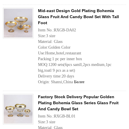
Mid-east Design Gold Plating Bohemia
Glass Fruit And Candy Bowl Set With Tall
Foot
Item No.:RXGB-DA02
Size:3 size
Material: Glass
Color:Golden Color
Use:Home,hotel,restaurant
Packing:1 pc per inner box
MOQ:1200 sets(6pcs samll,2pcs medium,1pc
big,toatl 9 pcs as a set)
Delivery time:20 days
Origin: Shanxi,China
Более
Factory Stock Delivery Popular Golden
Plating Bohemia Glass Series Glass Fruit
And Candy Bowl Set
Item No.:RXGB-BL01
Size:3 size
Material: Glass