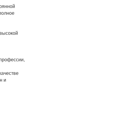
тоянной
 полное
 высокой
 профессии,
 качестве
н и