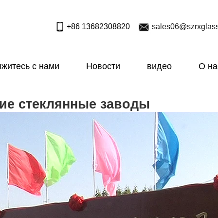
+86 13682308820
sales06@szrxglas
житесь с нами
Новости
видео
О на
ие стеклянные заводы