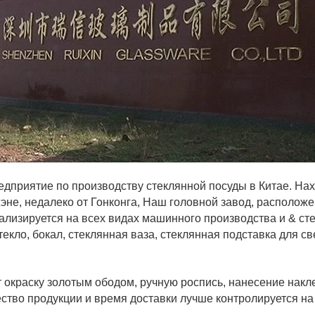
редприятие по производству стеклянной посуды в Китае. На
не, недалеко от Гонконга, Наш головной завод, расположе
ализируется на всех видах машинного производства и & ст
текло, бокал, стеклянная ваза, стеклянная подставка для св
краску золотым ободом, ручную роспись, нанесение накле
чество продукции и время доставки лучше контролируется на