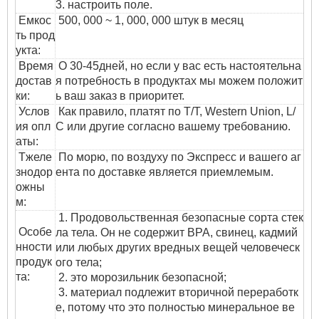
3. настроить поле.
Емкос
500, 000 ~ 1, 000, 000 штук в месяц
ть прод
укта:
Время
О 30-45дней, но если у вас есть настоятельна
достав
я потребность в продуктах мы можем положит
ки:
ь ваш заказ в приоритет.
Услов
Как правило, платят по T/T, Western Union, L/
ия опл
C или другие согласно вашему требованию.
аты:
T
желе
По морю, по воздуху по Экспресс и вашего аг
знодор
ента по доставке является приемлемым.
ожны
м
:
1. Продовольственная безопасные сорта стек
Особе
ла тела. Он не содержит BPA, свинец, кадмий
нности
или любых других вредных вещей человеческ
продук
ого тела;
та:
2. это морозильник безопасной;
3. материал подлежит вторичной переработк
е, потому что это полностью минеральное ве