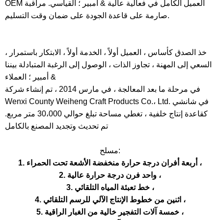
OEM العميل الكامل في فعالية عالية & أمبير ؛ القياسي. مراقبة
صارمة على قاعدة الجودة على ضمان وقت التسليم.
خذ الصدق كأساس ، العميل أولاً ، الخدمة أولاً ، الابتكار باستمرار ،
السعي إلى المهنة ، تجاوز الذات ، الوصول إلى الرغبة المتبادلة بيننا
& أمبير ؛ العملاء
في مرحلة ما بعد المعالجة ، في مارس 2014 ، تم إنشاء شركة
Wenxi County Weiheng Craft Products Co.، Ltd. في شانشي
كقاعدة إنتاج خلفية ، تغطي مساحة تبلغ حوالي 30،000 متر مربع.
تم تحديث وتجديد المصنع بالكامل
مسلح:
1. أربعة أفران درجة حرارة منخفضة الأشعة تحت الحمراء ،
2. واحد فرن درجة حرارة عالية ،
3. خط تعبئة المياه التلقائي ،
4. اثنين من خطوط الإنتاج الآلي للرسم التلقائي ،
5. خمسة آلات التفجير خالية من الغبار الراقية ،