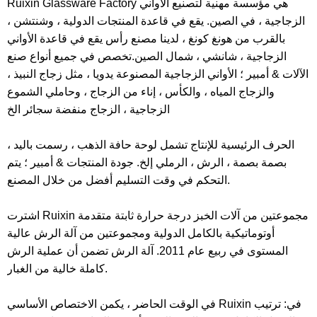
Ruixin Glassware Factory هي مؤسسة مهنية لتصنيع الأواني
الزجاجية ، في الصين. يقع في قاعدة المنتجات الدولية ، وشنتشن ،
بالقرب من هونغ كونغ ، لدينا مصنع رأس يقع في قاعدة الأواني
الزجاجية ، شانشي ، شمال الصين.تخصص في جميع أنواع صنع
الآلات & أمبير ؛ الأواني الزجاجية المصنوعة يدويا ، مثل زجاج النبيذ ،
والزجاج المياه ، والكأس ، إناء من الزجاج ، وحاملي الشموع
الزجاجية ، الزجاج منفضة سجائر الخ
الحرف الرئيسية للإنتاج تشمل لوحة حافة الذهب ، رسمت باليد ،
بصمة بصمة ، الرش ، الرملي إلخ. جودة المنتجات & أمبير ؛ يتم
التحكم في وقت التسليم أفضل من خلال المصنع.
اشترت Ruixin مجموعتين من آلات الخبز درجة حرارة ثابتة متقدمة
أوتوماتيكية بالكامل الدولية ومجموعتين من آلة الرش عالية
المستوى في ربيع عام 2011. آلة الرش تضمن أن عملية الرش
كاملة خالية من الغبار.
في الوقت الحاضر ، يكمن الاختصاص الأساسي Ruixin في: ترتيب