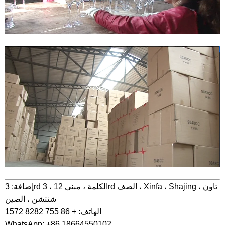
إضافة: 3rd الكلمة ، مبنى 12 ، 3rd الصف ، Xinfa ، Shajing تاون ،
شنتشن ، الصين
الهاتف: + 86 755 8282 1572
WhatsApp: +86 18664550102