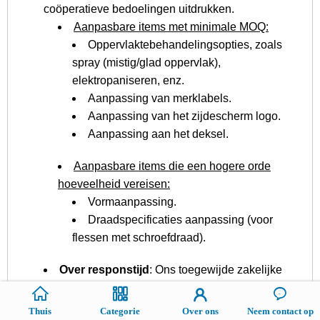
coöperatieve bedoelingen uitdrukken.
Aanpasbare items met minimale MOQ:
Oppervlaktebehandelingsopties, zoals
spray (mistig/glad oppervlak),
elektropaniseren, enz.
Aanpassing van merklabels.
Aanpassing van het zijdescherm logo.
Aanpassing aan het deksel.
Aanpasbare items die een hogere orde
hoeveelheid vereisen:
Vormaanpassing.
Draadspecificaties aanpassing (voor
flessen met schroefdraad).
Over responstijd
: Ons toegewijde zakelijke
afdelingsteam is toegewijd aan het bieden van
aandachtige service en snelle antwoorden op
Thuis
Categorie
Over ons
Neem contact op