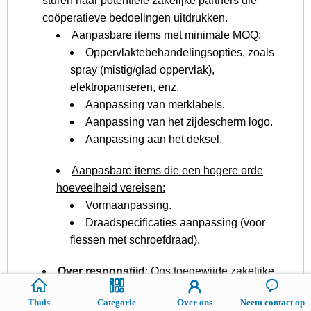
sturen naar potentiële zakelijke partners die
coöperatieve bedoelingen uitdrukken.
Aanpasbare items met minimale MOQ:
Oppervlaktebehandelingsopties, zoals
spray (mistig/glad oppervlak),
elektropaniseren, enz.
Aanpassing van merklabels.
Aanpassing van het zijdescherm logo.
Aanpassing aan het deksel.
Aanpasbare items die een hogere orde
hoeveelheid vereisen:
Vormaanpassing.
Draadspecificaties aanpassing (voor
flessen met schroefdraad).
Over responstijd
: Ons toegewijde zakelijke
afdelingsteam is toegewijd aan het bieden van
Thuis
Categorie
Over ons
Neem contact op
aandachtige service en snelle antwoorden op