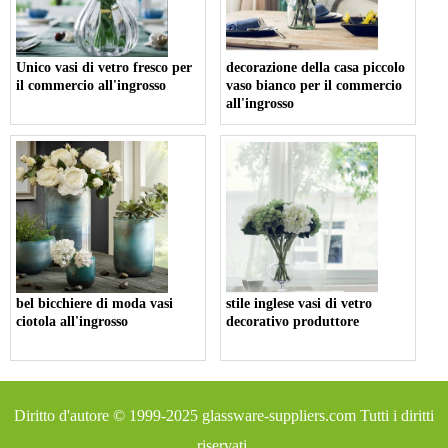
Unico vasi di vetro fresco per
decorazione della casa piccolo
il commercio all'ingrosso
vaso bianco per il commercio
all'ingrosso
bel bicchiere di moda vasi
stile inglese vasi di vetro
ciotola all'ingrosso
decorativo produttore
Diritto d'autore © 1999-2025
glassware-suppliers.com
Tutti i diritti
riservati.