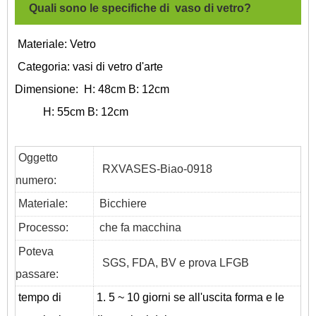
Quali sono le specifiche di
vaso di vetro
?
Materiale: Vetro
Categoria:
vasi di vetro d'arte
Dimensione:
H: 48cm B: 12cm
H: 55cm B: 12cm
Oggetto
RXVASES-Biao-0918
numero:
Materiale:
Bicchiere
Processo:
che fa macchina
Poteva
SGS, FDA, BV e prova LFGB
passare:
tempo di
1. 5 ~ 10 giorni se all'uscita forma e le