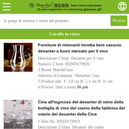
Ricerca
Caraffe in vetro
Forniture di ristoranti tromba bere vassoio
decanter a buon mercato per il vino
Descrizione 1.Item: Decanter per il vino
Numero 2.Item: RXWD170926
3.Brand: RuixinGlass
Indirizzo 4.Company: Shenzhen Cina
5.Product size: T: 3,8 cm B: 5,1 cm H: 11 cm
6.Process: fatto a mano
Di più
Cina all'ingrosso del decanter di vetro della
bottiglia di vino del cranio della fabbrica del
cranio del decanter della Cina
1.Item No: RXSD170913
Descrizione 2.Glass: Decanter del cranio