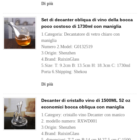
Di più
Set di decanter obliqua di vino della bocca
poco costoso di 1730ml con maniglia
1.Categoria: Decantatore di vetro chiaro con
maniglia
Numero 2.Model: G0132519
3.Origin: Shenzhen
4.Brand: RuixinGlass
5.Size: T: 9.2cm B: 13.5cm H: 18.3cm C: 1730ml
Porta 6.Shipping: Shekou
Di più
Decanter di cristallo vino di 1500ML 52 oz
economici bocca obliqua con maniglia
1.Category: cristallo vino Decanter con manico
2. modello numero: RXWD001
3.Origin: Shenzhen
4.Brand: RuixinGlass
5. dimensioni: T:7 cm B:14 cm H:27.5 cm C:1500