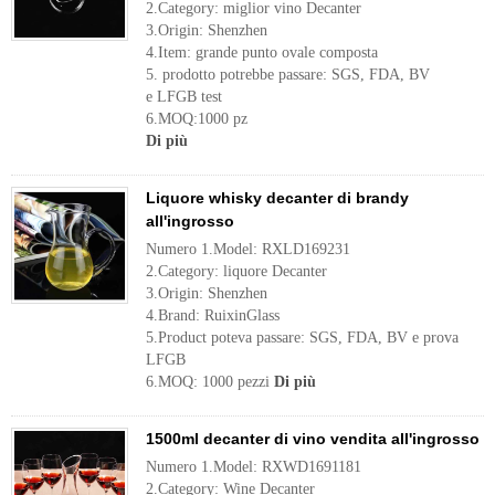
2.Category: miglior vino Decanter
3.Origin: Shenzhen
4.Item: grande punto ovale composta
5. prodotto potrebbe passare: SGS, FDA, BV
e LFGB test
6.MOQ:1000 pz
Di più
Liquore whisky decanter di brandy
all'ingrosso
Numero 1.Model: RXLD169231
2.Category: liquore Decanter
3.Origin: Shenzhen
4.Brand: RuixinGlass
5.Product poteva passare: SGS, FDA, BV e prova
LFGB
6.MOQ: 1000 pezzi
Di più
1500ml decanter di vino vendita all'ingrosso
Numero 1.Model: RXWD1691181
2.Category: Wine Decanter