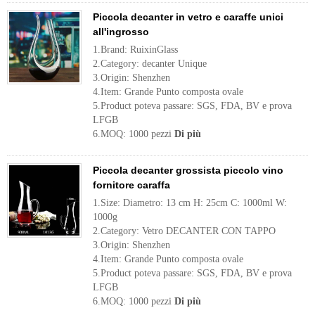
Piccola decanter in vetro e caraffe unici
all'ingrosso
1.Brand: RuixinGlass
2.Category: decanter Unique
3.Origin: Shenzhen
4.Item: Grande Punto composta ovale
5.Product poteva passare: SGS, FDA, BV e prova
LFGB
6.MOQ: 1000 pezzi
Di più
Piccola decanter grossista piccolo vino
fornitore caraffa
1.Size: Diametro: 13 cm H: 25cm C: 1000ml W:
1000g
2.Category: Vetro DECANTER CON TAPPO
3.Origin: Shenzhen
4.Item: Grande Punto composta ovale
5.Product poteva passare: SGS, FDA, BV e prova
LFGB
6.MOQ: 1000 pezzi
Di più