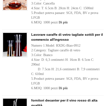
3.Color: Cancella
4.Size: T: 6.5cm B: 20cm H: 24cm C: 1500ml
5.Product poteva passare: SGS, FDA, BV e prova
LFGB
6.MOQ: 1000 pezzi
Di più
Lavorare caraffe di vetro tagliate sottili per il
commercio all'ingrosso
Numero 1.Model: RXDG-Biao-0912
2.Category: Tagliare caraffe di vetro
3.Color: Bianco
4.Size: D: 6,3 centimetri H: 16cm B: 6.5cm C:
290ml
D: 7.5cm H: 21,6 centimetri B: 7,9 centimetri
C: 610ml
5.Product poteva passare: SGS, FDA, BV e prova
LFGB
6.MOQ: 1000 pezzi
Di più
fornitori decanter per il vino rosso di alta
qualità