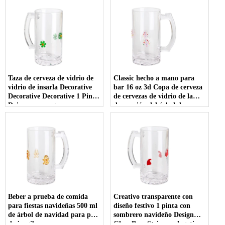
Taza de cerveza de vidrio de
Classic hecho a mano para
vidrio de insarla Decorative
bar 16 oz 3d Copa de cerveza
Decorative Decorative 1 Pint
de cervezas de vidrio de la
Daisy con mango
decoración del árbol de
Navidad con logotipo
personalizado
Beber a prueba de comida
Creativo transparente con
para fiestas navideñas 500 ml
diseño festivo 1 pinta con
de árbol de navidad para pan
sombrero navideño Design
de jengibre.
Glass Beer Stein con logotipo