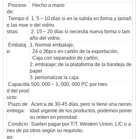
Proceso
Hecho a mano
de:
Tiempo d
1. 5 ~ 10 días si en la salida en forma y tamañ
e las mue
o del vidrio.
stras:
2. 15 ~ 20 días si necesita nueva forma o tam
año del vidrio.
Embalaj
1. Normal embalaje,
e:
24 o 36pcs en cartón de la exportación,
Caja con separador de cartón;
2. embalaje; de la plataforma de la bandeja de
papel
3. personalizar la caja.
Capacida
500, 000 ~ 1, 000, 000 PC por mes
d del prod
ucto:
Plazo de
Acerca de 30-45 días, pero si tiene una neces
entrega:
idad urgente de los productos, podemos poner
su orden en prioridad.
Condicio
Suelen pagar por T/T, Western Union, L/C o a
nes de pa
otros según su requisito.
go: