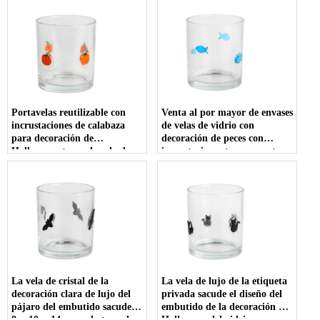
portavelas de vidrio de 10oz y
metal
12oz vacío con tapa
Portavelas reutilizable con
Venta al por mayor de envases
incrustaciones de calabaza
de velas de vidrio con
para decoración de
decoración de peces con
Halloween, tarro de vela de
incrustaciones transparentes
vidrio de 10oz y 12oz con tapa
vacías 100 ml 250 ml 500 ml
para decoración del hogar de
con tapas de bambú
lujo
La vela de cristal de la
La vela de lujo de la etiqueta
decoración clara de lujo del
privada sacude el diseño del
pájaro del embutido sacude
embutido de la decoración de
8oz 10oz 14oz con la tapa de
Halloween del vidrio