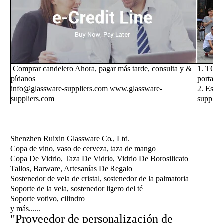
Comprar candelero Ahora, pagar más tarde, consulta y &
1. TOP 1
pídanos
portavel
info@glassware-suppliers.com www.glassware-
2. Es u
suppliers.com
supplie
Shenzhen Ruixin Glassware Co., Ltd.
Copa de vino, vaso de cerveza, taza de mango
Copa De Vidrio, Taza De Vidrio, Vidrio De Borosilicato
Tallos, Barware, Artesanías De Regalo
Sostenedor de vela de cristal, sostenedor de la palmatoria
Soporte de la vela, sostenedor ligero del té
Soporte votivo, cilindro
y más......
"Proveedor de personalización de