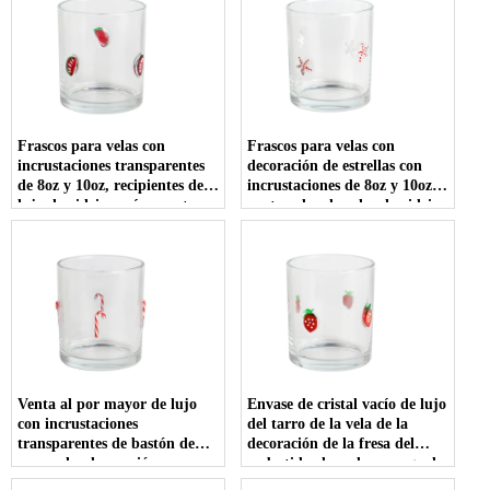
Frascos para velas con
Frascos para velas con
incrustaciones transparentes
decoración de estrellas con
de 8oz y 10oz, recipientes de
incrustaciones de 8oz y 10oz,
lujo de vidrio vacíos con tapas
contenedor de velas de vidrio
para decoración de bodas
vacío al por mayor con tapa
de bambú para bodas
Venta al por mayor de lujo
Envase de cristal vacío de lujo
con incrustaciones
del tarro de la vela de la
transparentes de bastón de
decoración de la fresa del
caramelo, decoración
embutido claro de encargo de
navideña, tarros para velas,
10oz 12oz con la tapa del