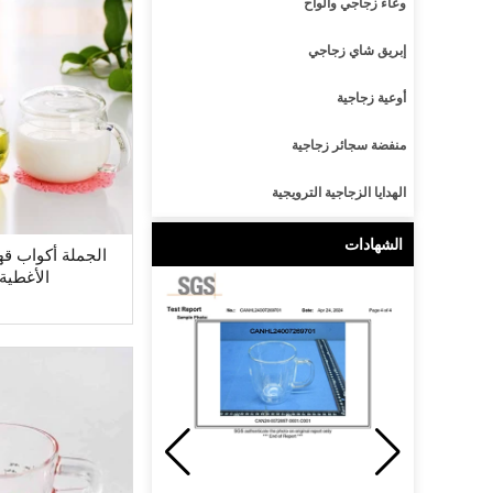
وعاء زجاجي وألواح
إبريق شاي زجاجي
أوعية زجاجية
منفضة سجائر زجاجية
الهدايا الزجاجية الترويجية
الشهادات
الجملة أكواب قه
الأغطية 