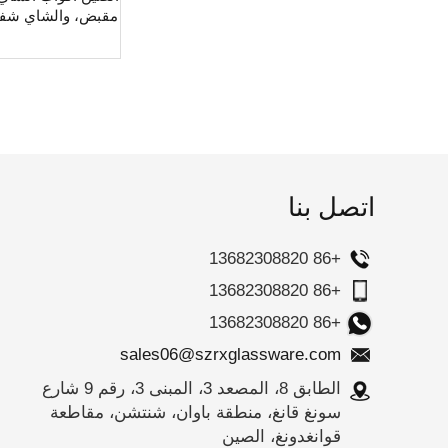
مقبض، والشاي شفاف
اتصل بنا
+86 13682308820
+86 13682308820
+86 13682308820
sales06@szrxglassware.com
الطابق 8، المصعد 3، المبنى 3، رقم 9 شارع
سونغ قانغ، منطقة باوان، شنتشن، مقاطعة
قوانغدونغ، الصين