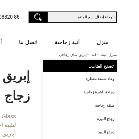
+86 13682308820
منزل
آنية زجاجية
اتصل بنا
أ
منزل، بيت
>
فئة
>
إبريق شاي زجاجي
تصفح الفئات..
إبريق 
وعاء شمعة معطرة
زجاج Ruixin
زجاجة ناشرة زجاجية
طلقة زجاجية
Ruixin Glass متخصص في ص
زجاج البيرة
لتلبية 
زجاج النبيذ
أباريق 