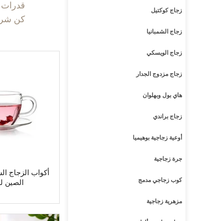
قدرات ا
زجاج كوكتيل
كن شريكًا مع Ruixin Glass لتلبية احتياجاتك من
زجاج الشمبانيا
زجاج الويسكي
زجاج مزدوج الجدار
هاي بول وبهلوان
زجاج براندي
أوعية زجاجية بوهيميا
جرة زجاجية
أكواب الزجاج ال
كوب زجاجي مدمج
الصين ل
مزهرية زجاجية