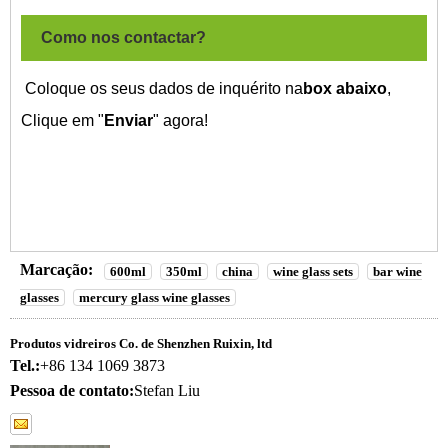
Como nos contactar?
Coloque os seus dados de inquérito na
box abaixo
,
Clique em "
Enviar
" agora!
Marcação:
600ml
350ml
china
wine glass sets
bar wine
glasses
mercury glass wine glasses
Produtos vidreiros Co. de Shenzhen Ruixin, ltd
Tel.:
+86 134 1069 3873
Pessoa de contato:
Stefan Liu