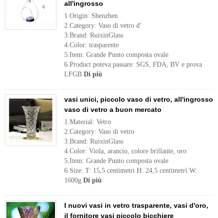
all'ingrosso
1.Origin: Shenzhen
2.Category: Vaso di vetro d'
3.Brand: RuixinGlass
4.Color: trasparente
5.Item: Grande Punto composta ovale
6.Product poteva passare: SGS, FDA, BV e prova
LFGB
Di più
vasi unici, piccolo vaso di vetro, all'ingrosso
vaso di vetro a buon mercato
1.Material: Vetro
2.Category: Vaso di vetro
3.Brand: RuixinGlass
4.Color: Viola, arancio, colore brillante, oro
5.Item: Grande Punto composta ovale
6.Size: T: 15,5 centimetri H: 24,5 centimetri W:
1600g
Di più
I nuovi vasi in vetro trasparente, vasi d'oro,
il fornitore vasi piccolo bicchiere