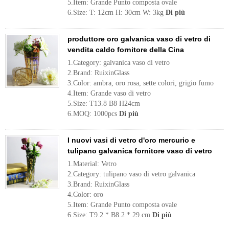
5.Item: Grande Punto composta ovale
6.Size: T: 12cm H: 30cm W: 3kg
Di più
produttore oro galvanica vaso di vetro di
vendita caldo fornitore della Cina
1.Category: galvanica vaso di vetro
2.Brand: RuixinGlass
3.Color: ambra, oro rosa, sette colori, grigio fumo
4.Item: Grande vaso di vetro
5.Size: T13.8 B8 H24cm
6.MOQ: 1000pcs
Di più
I nuovi vasi di vetro d'oro mercurio e
tulipano galvanica fornitore vaso di vetro
1.Material: Vetro
2.Category: tulipano vaso di vetro galvanica
3.Brand: RuixinGlass
4.Color: oro
5.Item: Grande Punto composta ovale
6.Size: T9.2 * B8.2 * 29.cm
Di più