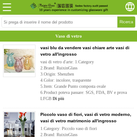
Ricerca
Vaso di vetro
vasi blu da vendere vasi chiare arte vasi di
vetro all'ingrosso
vasi di vetro d'arte: 1.Category
2.Brand: RuixinGlass
3.Origin: Shenzhen
4.Color: incolore, trasparente
5.Item: Grande Punto composta ovale
6.Product poteva passare: SGS, FDA, BV e prova
LFGB
Di più
Piccolo vaso di fiori, vasi di vetro moderno,
vasi di vetro matrimonio all'ingrosso
1.Category: Piccolo vaso di fiori
2.Brand: RuixinGlass