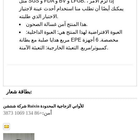
مثل SGS و FDA و BV و LFGB. إذا لزم الأمر ،
يمكنك أيضًا أن تطلب منا استخدام أحدث عينة لاجتياز
الاختبار الذي طلبته.
هذا المنتج آمن غسالة الصحون.
العبوة الافتراضية لهذا المنتج هي: العبوة الداخلية:
مربع هدايا صلبة مع بطانة EPE مخصصة. 6 أجهزة
كمبيوتر/مربع. التعبئة الخارجية: التعبئة الآمنة.
بطاقة شعار:
شركة شنتشن Ruixin للأواني الزجاجية المحدودة
أمن:
+86 134 1069 3873