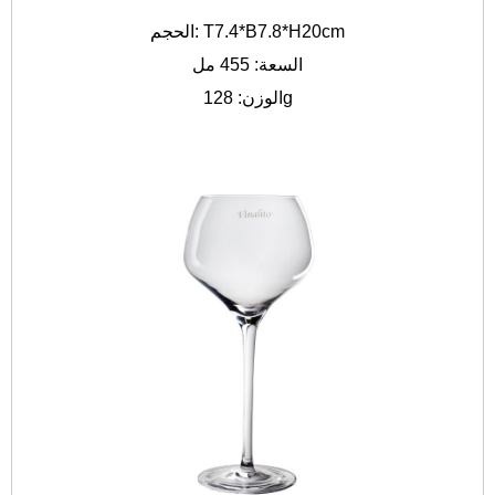
الحجم: T7.4*B7.8*H20cm
السعة: 455 مل
الوزن: 128g