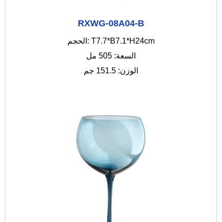
RXWG-08A04-B
الحجم: T7.7*B7.1*H24cm
السعة: 505 مل
الوزن: 151.5 جم