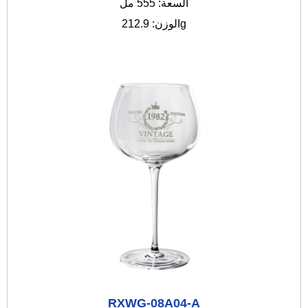
السعة: 555 مل
الوزن: 212.9g
RXWG-08A04-A