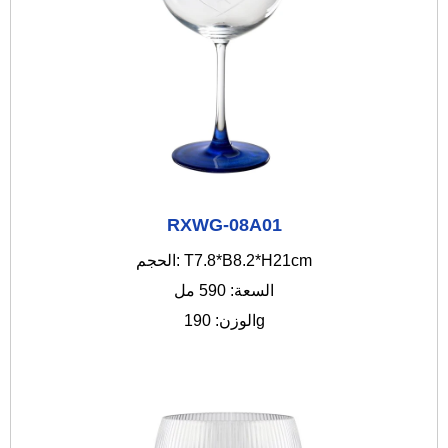
RXWG-08A01
الحجم: T7.8*B8.2*H21cm
السعة: 590 مل
الوزن: 190g