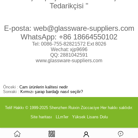
Tedarikçisi "
E-posta: web@glassware-suppliers.com
WhatsApp: +86 18664550102
Tel: 0086-755-82821572 Ext 8026
Wechat: xjp9696
QQ: 2881042591
www.glassware-suppliers.com
Önceki :
Cam ürünlerin kalitesi nedir
Sonraki :
Kırmızı şarap bardağı nasıl seçilir?
Telif Hakkı © 1999-2025
Shenzhen Ruixin Züccaciye
Her hakkı saklıdır.
Site haritası
LLm'ler
Yüksek Lisans Dolu