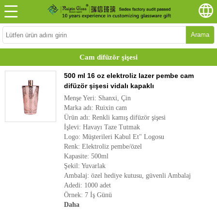
Arama
Cam difüzör şişesi
500 ml 16 oz elektroliz lazer pembe cam
difüzör şişesi vidalı kapaklı
Menşe Yeri: Shanxi, Çin
Marka adı: Ruixin cam
Ürün adı: Renkli kamış difüzör şişesi
İşlevi: Havayı Taze Tutmak
Logo: Müşterileri Kabul Et" Logosu
Renk: Elektroliz pembe/özel
Kapasite: 500ml
Şekil: Yuvarlak
Ambalaj: özel hediye kutusu, güvenli Ambalaj
Adedi: 1000 adet
Örnek: 7 İş Günü
Daha