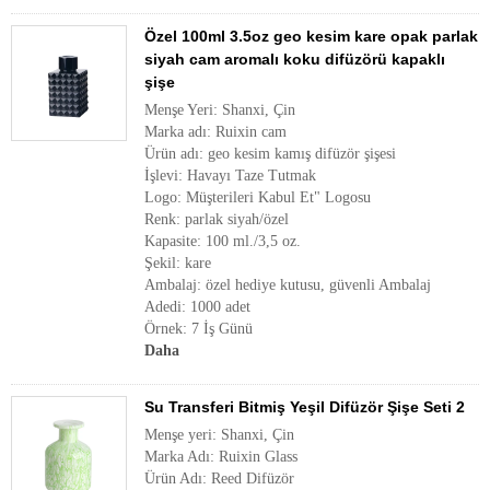
Özel 100ml 3.5oz geo kesim kare opak parlak
siyah cam aromalı koku difüzörü kapaklı
şişe
Menşe Yeri: Shanxi, Çin
Marka adı: Ruixin cam
Ürün adı: geo kesim kamış difüzör şişesi
İşlevi: Havayı Taze Tutmak
Logo: Müşterileri Kabul Et" Logosu
Renk: parlak siyah/özel
Kapasite: 100 ml./3,5 oz.
Şekil: kare
Ambalaj: özel hediye kutusu, güvenli Ambalaj
Adedi: 1000 adet
Örnek: 7 İş Günü
Daha
Su Transferi Bitmiş Yeşil Difüzör Şişe Seti 2
Menşe yeri: Shanxi, Çin
Marka Adı: Ruixin Glass
Ürün Adı: Reed Difüzör