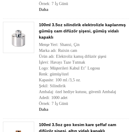
Örnek: 7 İş Günü
Daha
100ml 3.5oz silindirik elektrolizle kaplanmış
gümüş cam difüzör şişesi, gümüş vidalı
kapaklı
Menşe Yeri: Shanxi, Çin
Marka adı: Ruixin cam
Ürün adı: Elektroliz kamış difüzör şişesi
İşlevi: Havayı Taze Tutmak
Logo: Müşterileri Kabul Et" Logosu
Renk: gümüş/özel
Kapasite: 100 ml./3,5 oz.
Şekil: Silindirik
Ambalaj: özel hediye kutusu, güvenli Ambalaj
Adedi: 1000 adet
Örnek: 7 İş Günü
Daha
100ml 3.5oz geo kesim kare şeffaf cam
difüzör şişesi, altın vidalı kapaklı