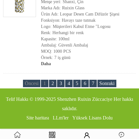
Menşe yeri: Shanxi, Çin
Marka Adı: Ruixin Glass
Ürün Adı: Leopar Desen Cam Difüzör Şişesi
Fonksiyon: Havayı taze tutmak
Logo: Müşterileri Kabul Etme "Logosu
Renk: Herhangi bir renk
Kapasite: 100ml
Ambalaj: Güvenli Ambalaj
MOQ: 1000 PCS
Örnek: 7 iş günü
Daha
Öncesi
1
2
3
4
5
6
7
Sonraki
Telif Hakkı © 1999-2025
Shenzhen Ruixin Züccaciye
Her hakkı
saklıdır.
Site haritası
LLm'ler
Yüksek Lisans Dolu