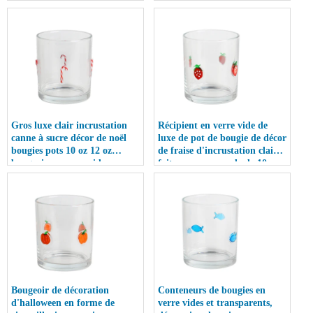
en verre vides avec couvercles
couvercle en bambou pour
pour décoration de mariage
mariage, vente en gros
Gros luxe clair incrustation
Récipient en verre vide de
canne à sucre décor de noël
luxe de pot de bougie de décor
bougies pots 10 oz 12 oz
de fraise d'incrustation claire
bougeoir en verre vide avec
faite sur commande de 10oz
couvercle
12oz avec le couvercle en
métal
Bougeoir de décoration
Conteneurs de bougies en
d'halloween en forme de
verre vides et transparents,