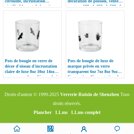
citrouille, incrustation
décoration de poisson, vente
réutilisable, pot de bougie en
en gros, 100ml, 250ml, 500ml,
verre de 10oz 12oz avec
avec couvercles en bambou
couvercle pour décoration de
maison de luxe
Pots de bougie en verre de
Pots de bougie de luxe de
décor d'oiseau d'incrustation
marque privée en verre
claire de luxe 8oz 10oz 14oz
transparent 6oz 7oz 8oz 9oz
avec couvercle en liège en bois
Conception d'incrustation de
de bambou
décor d'Halloween avec
couvercle
Droits d'auteur © 1999-2025
Verrerie Ruixin de Shenzhen
Tous
droits réservés.
Plancher
LLms
LLms complet