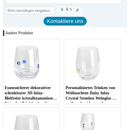
Andere Produkte
Essenssicherer dekorativer
Personalisiertes Trinken von
schenkbarer 3D-Inlay-
Weihnachten Daisy Inlay
Bleifreier kristallstammloser
Crystal Stemless Weinglas mit
Weinglas-Trinkbecher für
maßgeschneidertem Logo zu
Urlaubsfeiern
Weihnachten