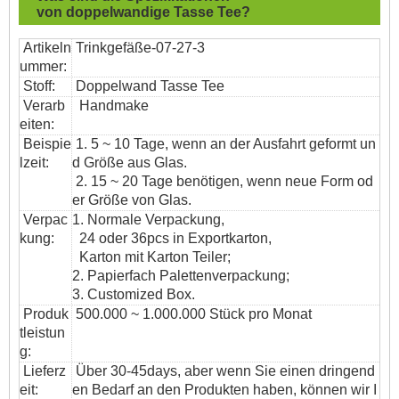
von
doppelwandige Tasse Tee?
Artikeln
Trinkgefäße-07-27-3
ummer:
Stoff:
Doppelwand Tasse Tee
Verarb
Handmake
eiten:
Beispie
1. 5 ~ 10 Tage, wenn an der Ausfahrt geformt un
lzeit:
d Größe aus Glas.
2. 15 ~ 20 Tage benötigen, wenn neue Form od
er Größe von Glas.
Verpac
1. Normale Verpackung,
kung:
24 oder 36pcs in Exportkarton,
Karton mit Karton Teiler;
2. Papierfach Palettenverpackung;
3. Customized Box.
Produk
500.000 ~ 1.000.000 Stück pro Monat
tleistun
g:
Lieferz
Über 30-45days, aber wenn Sie einen dringend
eit:
en Bedarf an den Produkten haben, können wir I