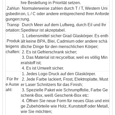
hre Bestellung in Priorität setzen.
Zahlun
Normalerweise zahlen durch T / T, Western Uni
gsbedin
on, L / C oder andere entsprechend Ihrer Anforde
gungen:
rung.
T
ransp
Durch Meer auf dem Luftweg, durch Eil und Ihr
ortation
:
Spediteur ist akzeptabel.
1. Lebensmittel sicher Grad Glaskörper. Es enth
Produk
ält keine BPA, Blei, Cadmium oder andere schä
teigens
dliche Dinge für den menschlichen Körper;
chaften:
2. Es ist Gefrierschrank sicher;
3. Das Material ist recycelbar, weil es völlig Min
eralstoff ist;
4. Es ist Umwelt sicher.
1. Jedes Logo Druck auf den Glaskörper.
Für Ihr
2. Jede Farbe lackiert, Frost, Elektroplatte, Must
e Ausw
er Laser Schnitzers für das Finish;
ahl:
3. Spezielle Paket wie Schrumpffolie, Farbe Ge
schenk-Box, weiß Geschenk-Box etc:
4. Öffnen Sie neue Form für neues Glas und eini
ge Zubehörteile wie Holz, Kunststoff oder Metall,
wie Sie möchten;