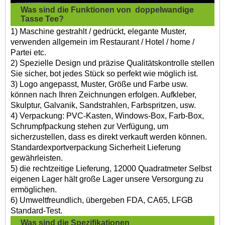
Was sind die Funktionen von
doppelwandige
Tasse Tee?
1) Maschine gestrahlt / gedrückt, elegante Muster,
verwenden allgemein im Restaurant / Hotel / home /
Partei etc.
2) Spezielle Design und präzise Qualitätskontrolle stellen
Sie sicher, bot jedes Stück so perfekt wie möglich ist.
3) Logo angepasst, Muster, Größe und Farbe usw.
können nach Ihren Zeichnungen erfolgen. Aufkleber,
Skulptur, Galvanik, Sandstrahlen, Farbspritzen, usw.
4) Verpackung: PVC-Kasten, Windows-Box, Farb-Box,
Schrumpfpackung stehen zur Verfügung, um
sicherzustellen, dass es direkt verkauft werden können.
Standardexportverpackung Sicherheit Lieferung
gewährleisten.
5) die rechtzeitige Lieferung, 12000 Quadratmeter Selbst
eigenen Lager hält große Lager unsere Versorgung zu
ermöglichen.
6) Umweltfreundlich, übergeben FDA, CA65, LFGB
Standard-Test.
Was sind die Spezifikationen